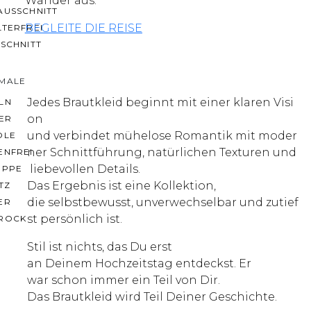
Wander aus.
AUSSCHNITT
BEGLEITE DIE REISE
LTERFREI
SCHNITT
MALE
Jedes Brautkleid beginnt mit einer klaren Visi
LN
on
ER
und verbindet mühelose Romantik mit moder
OLE
ner Schnittführung, natürlichen Texturen und
ENFREI
liebevollen Details.
EPPE
Das Ergebnis ist eine Kollektion,
TZ
die selbstbewusst, unverwechselbar und zutief
ER
st persönlich ist.
ROCK
Stil ist nichts, das Du erst
an Deinem Hochzeitstag entdeckst. Er
war schon immer ein Teil von Dir.
Das Brautkleid wird Teil Deiner Geschichte.