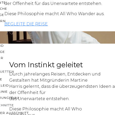
NTE
der Offenheit für das Unerwartete entstehen.
ACHE
Diese Philosophie macht All Who Wander aus.
GE
ERN
BEGLEITE DIE REISE
ER
E
ND
AGE
ER
Vom Instinkt geleitet
OUETTEN
Durch jahrelanges Reisen, Entdecken und
IE
Gestalten hat Mitgründerin Martine
KLEID
Harris gelernt, dass die überzeugendsten Ideen 
LINIE
der Offenheit für
JUNGFRAU
das Unerwartete entstehen.
CHNITTE
Diese Philosophie macht All Who
ER AUSSCHNITT