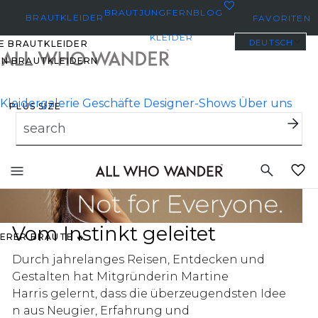
0
BRAUTJUNGFERN
BLOG
BRAUTKLEIDER
FAVORITEN
KLEIDER
DEUTSCH
E BRAUTKLEIDER
EN BRAUTKLEIDERN
Kleidergalerie
Geschäfte
Designer-Shows
Über uns
PLUS SIZE
BRAUTKLEIDER
YBODY/EVERYBRIDE
Toggle
mobile
EISTGEPINNTE
navigation
RAUTKLEIDER
 DEN FAVORITEN
Vom Instinkt geleitet
ERER BRÄUTE 🔥
Durch jahrelanges Reisen, Entdecken und
Gestalten hat Mitgründerin Martine
Harris gelernt, dass die überzeugendsten Idee
O
n aus Neugier, Erfahrung und