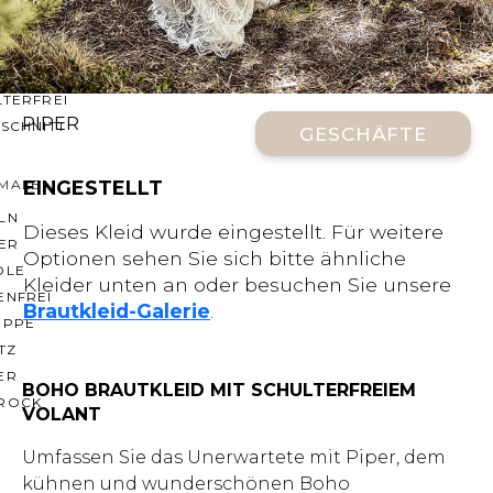
CHNITTE
ER AUSSCHNITT
AUSSCHNITT
LTERFREI
PIPER
SCHNITT
GESCHÄFTE
MALE
EINGESTELLT
LN
Dieses Kleid wurde eingestellt. Für weitere
ER
Optionen sehen Sie sich bitte ähnliche
OLE
Kleider unten an oder besuchen Sie unsere
ENFREI
Brautkleid-Galerie
.
EPPE
TZ
ER
BOHO BRAUTKLEID MIT SCHULTERFREIEM
ROCK
VOLANT
Umfassen Sie das Unerwartete mit Piper, dem
kühnen und wunderschönen Boho