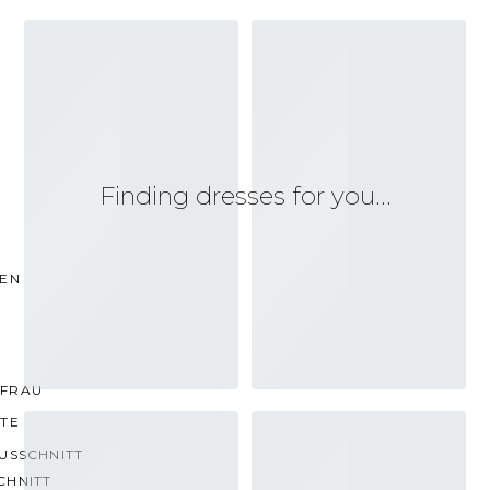
Finding dresses for you…
TEN
FRAU
TTE
USSCHNITT
CHNITT