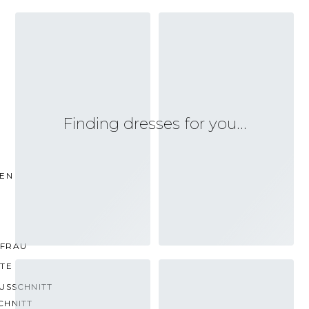
Finding dresses for you…
TEN
FRAU
TTE
USSCHNITT
CHNITT