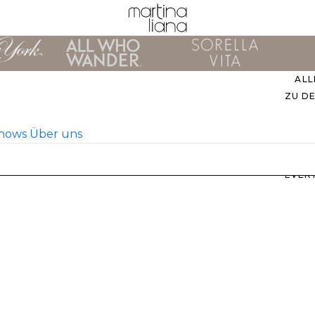
ALL
ZU D
Shows
Über uns
EVER
M
B
ZU
UNS
STIL