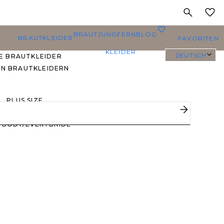
MEINE
0
BRAUTJUNGFERN
BLOG
BRAUTKLEIDER
FAVORITEN
KLEIDER
DEUTSCH
E BRAUTKLEIDER
EN BRAUTKLEIDERN
PLUS SIZE
BRAUTKLEIDER
YBODY/EVERYBRIDE
EISTGEPINNTE
RAUTKLEIDER
 DEN FAVORITEN
ERER BRÄUTE 🔥
E