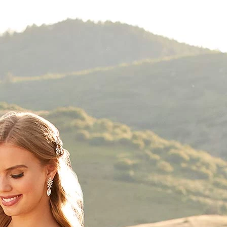
BOH
DEZE
EINF
LÄSSI
MOD
SEXY
SOMM
SPITZ
STRA
VINT
WINT
SIL
A-LIN
BALL
ETUI-
MEER