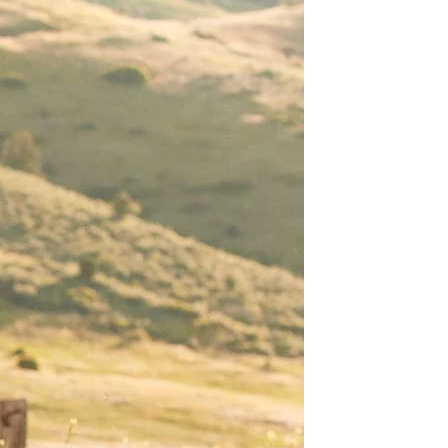
SCHNITTE
ER AUSSCHNITT
AUSSCHNITT
LTERFREI
SCHNITT
KMALE
LN
ER
OLE
ENFREI
EPPE
TZ
ER
ROCK