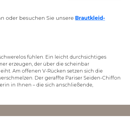
n an oder besuchen Sie unsere
Brautkleid-
chwerelos fühlen. Ein leicht durchsichtiges
mmer erzeugen, der über die scheinbar
iht. Am offenen V-Rücken setzen sich die
erschmelzen. Der geraffte Pariser Seiden-Chiffon
erin in Ihnen – die sich anschließende,