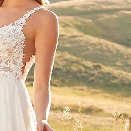
AUS
ECKIG
HERZ
SCHU
V-AUS
MER
ÄRME
GLITZ
KEYH
RÜCK
SCHL
SCHLI
TRÄG
ÜBER