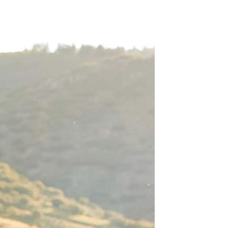
O
NTE
ACHE
GE
ERN
ER
E
ND
AGE
ER
HOUETTEN
IE
KLEID
LINIE
JUNGFRAU