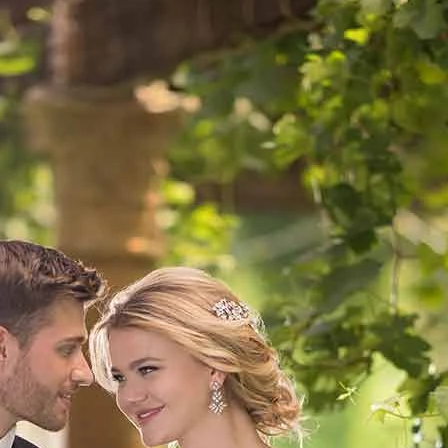
BOH
DEZE
EINF
LÄSSI
MOD
SEXY
SOMM
SPITZ
STRA
VINT
WINT
SIL
A-LIN
BALL
ETUI-
MEER