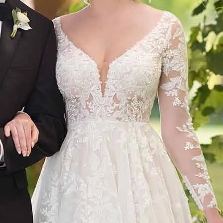
AUS
ECKIG
HERZ
SCHU
V-AUS
MER
ÄRME
GLITZ
KEYH
RÜCK
SCHL
SCHLI
TRÄG
ÜBER