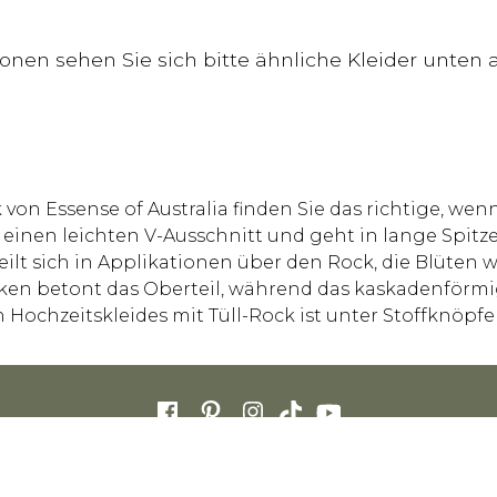
tionen sehen Sie sich bitte ähnliche Kleider unte
von Essense of Australia finden Sie das richtige, wenn
 einen leichten V-Ausschnitt und geht in lange Spitz
eilt sich in Applikationen über den Rock, die Blüte
ücken betont das Oberteil, während das kaskadenför
 Hochzeitskleides mit Tüll-Rock ist unter Stoffknöpfe
 AUSTRALIA CAREERS
STORE DIRECTORY
HÄUFIG GESTELLTE FRAGEN
CO