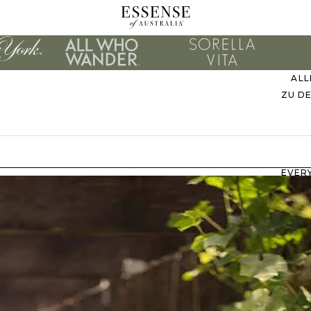
ALL
ZU D
EVER
M
B
ZU
UNS
STIL