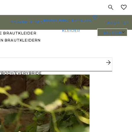
MEINE
0
BRAUTJUNGFERN
BLOG
BRAUTKLEIDER
FAVORITEN
KLEIDER
DEUTSCH
E BRAUTKLEIDER
EN BRAUTKLEIDERN
PLUS SIZE
BRAUTKLEIDER
YBODY/EVERYBRIDE
EISTGEPINNTE
RAUTKLEIDER
 DEN FAVORITEN
ERER BRÄUTE 🔥
E