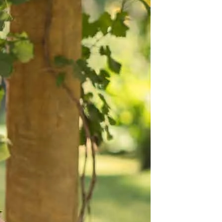
SCHNITTE
ER AUSSCHNITT
AUSSCHNITT
LTERFREI
SCHNITT
KMALE
LN
ER
OLE
ENFREI
EPPE
TZ
ER
ROCK