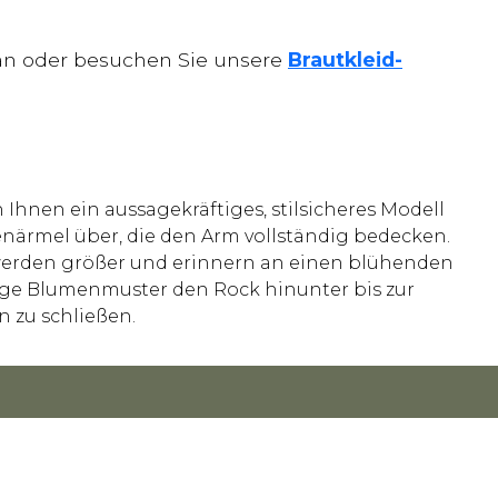
n an oder besuchen Sie unsere
Brautkleid-
 Ihnen ein aussagekräftiges, stilsicheres Modell
enärmel über, die den Arm vollständig bedecken.
n werden größer und erinnern an einen blühenden
mige Blumenmuster den Rock hinunter bis zur
n zu schließen.
OKIE POLICY
PRIVACY POLICY