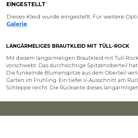
EINGESTELLT
Dieses Kleid wurde eingestellt. Für weitere Op
Galerie
.
LANGÄRMELIGES BRAUTKLEID MIT TÜLL-ROCK
Mit diesem langärmeligen Brautkleid mit Tüll-Rock 
vorschwebt. Das durchsichtige Spitzenoberteil hat
Die funkelnde Blumenspitze aus dem Oberteil vert
Garten im Frühling. Ein tiefer V-Ausschnitt am R
Schleppe reicht. Die Rückseite dieses langärmligen
FOR RETAILERS
ESSENSE OF