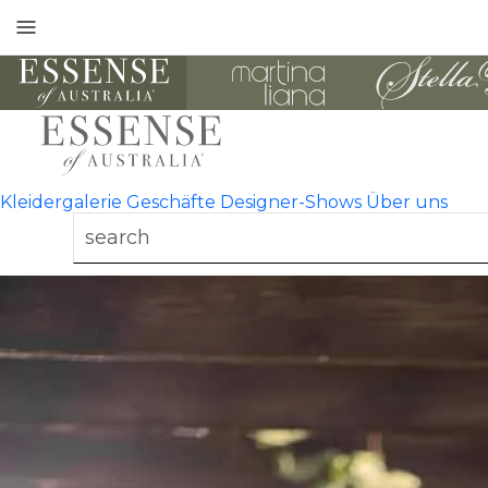
Toggle
mobile
navigation
Kleidergalerie
Geschäfte
Designer-Shows
Über uns