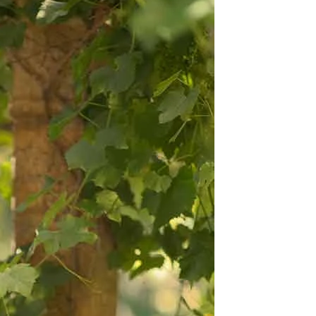
O
NTE
ACHE
GE
ERN
ER
E
ND
AGE
ER
HOUETTEN
IE
KLEID
LINIE
JUNGFRAU