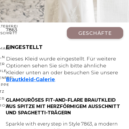
CHNITTE
ER AUSSCHNITT
AUSSCHNITT
LTERFREI
7863
GESCHÄFTE
SCHNITT
EINGESTELLT
MALE
LN
Dieses Kleid wurde eingestellt. Für weitere
ER
Optionen sehen Sie sich bitte ähnliche
OLE
Kleider unten an oder besuchen Sie unsere
ENFREI
Brautkleid-Galerie
.
EPPE
TZ
ER
GLAMOURÖSES FIT-AND-FLARE BRAUTKLEID
ROCK
AUS SPITZE MIT HERZFÖRMIGEM AUSSCHNITT
UND SPAGHETTI-TRÄGERN
Sparkle with every step in Style 7863, a modern