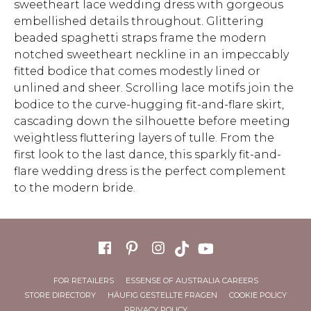
sweetheart lace wedding dress with gorgeous
embellished details throughout. Glittering
beaded spaghetti straps frame the modern
notched sweetheart neckline in an impeccably
fitted bodice that comes modestly lined or
unlined and sheer. Scrolling lace motifs join the
bodice to the curve-hugging fit-and-flare skirt,
cascading down the silhouette before meeting
weightless fluttering layers of tulle. From the
first look to the last dance, this sparkly fit-and-
flare wedding dress is the perfect complement
to the modern bride.
FOR RETAILERS
ESSENSE OF AUSTRALIA CAREERS
STORE DIRECTORY
HÄUFIG GESTELLTE FRAGEN
COOKIE POLICY
PRIVACY POLICY