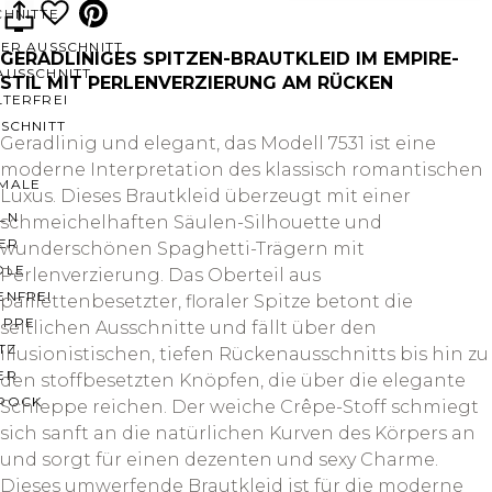
CHNITTE
ER AUSSCHNITT
GERADLINIGES SPITZEN-BRAUTKLEID IM EMPIRE-
AUSSCHNITT
STIL MIT PERLENVERZIERUNG AM RÜCKEN
LTERFREI
SCHNITT
Geradlinig und elegant, das Modell 7531 ist eine
moderne Interpretation des klassisch romantischen
MALE
Luxus. Dieses Brautkleid überzeugt mit einer
LN
schmeichelhaften Säulen-Silhouette und
ER
wunderschönen Spaghetti-Trägern mit
OLE
Perlenverzierung. Das Oberteil aus
ENFREI
paillettenbesetzter, floraler Spitze betont die
EPPE
seitlichen Ausschnitte und fällt über den
TZ
illusionistischen, tiefen Rückenausschnitts bis hin zu
ER
den stoffbesetzten Knöpfen, die über die elegante
ROCK
Schleppe reichen. Der weiche Crêpe-Stoff schmiegt
sich sanft an die natürlichen Kurven des Körpers an
und sorgt für einen dezenten und sexy Charme.
Dieses umwerfende Brautkleid ist für die moderne