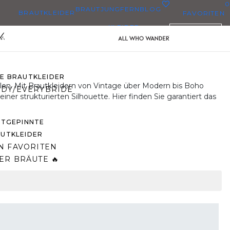
0
BRAUTJUNGFERN
BLOG
BRAUTKLEIDER
FAVORITEN
KLEIDER
DEUTSCH
BRAUTKLEIDER
BRAUTKLEIDERN
ZE BRAUTKLEIDER
en. Mit Brautkleidern von Vintage über Modern bis Boho
DY/EVERYBRIDE
er strukturierten Silhouette. Hier finden Sie garantiert das
STGEPINNTE
UTKLEIDER
N FAVORITEN
ER BRÄUTE 🔥