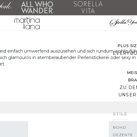
ALLE 
ZU DEN 
PLUS SI
leid einfach umwerfend auszusehen und sich rundum wohlzufühl
EVERYBO
ch glamourös in atemberaubender Perlenstickerei oder sexy in ein
et.
MEI
BRA
ZU DE
UNSER
STILE
BOHO
DEZENTE