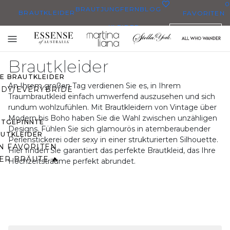
0
BRAUTJUNGFERN
BLOG
BRAUTKLEIDER
FAVORITEN
KLEIDER
DEUTSCH
BRAUTKLEIDER
Toggle
BRAUTKLEIDERN
mobile
Brautkleider
navigation
ZE BRAUTKLEIDER
An Ihrem großen Tag verdienen Sie es, in Ihrem
DY/EVERYBRIDE
Traumbrautkleid einfach umwerfend auszusehen und sich
rundum wohlzufühlen. Mit Brautkleidern von Vintage über
Modern bis Boho haben Sie die Wahl zwischen unzähligen
STGEPINNTE
Designs. Fühlen Sie sich glamourös in atemberaubender
UTKLEIDER
Perlenstickerei oder sexy in einer strukturierten Silhouette.
N FAVORITEN
Hier finden Sie garantiert das perfekte Brautkleid, das Ihre
ER BRÄUTE 🔥
Hochzeitsträume perfekt abrundet.