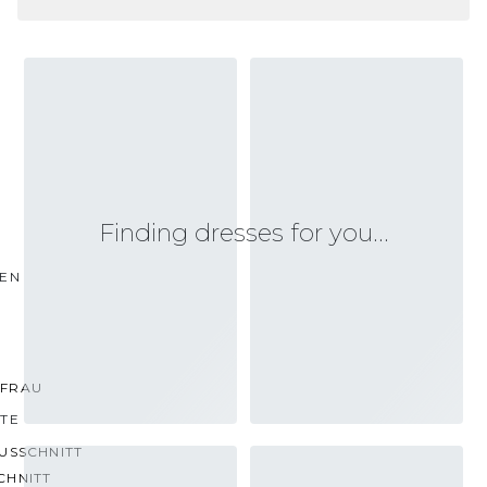
Finding dresses for you…
TEN
FRAU
TTE
USSCHNITT
CHNITT